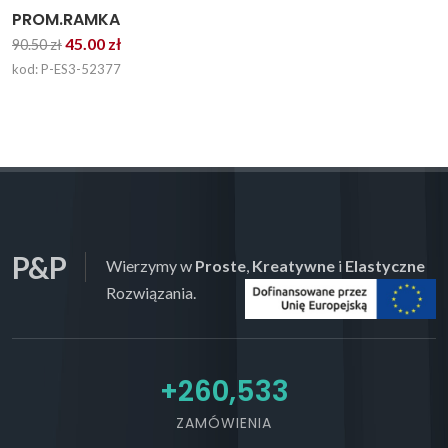
PROM.RAMKA
45.00 zł
90.50 zł
kod: P-ES3-52377
P&P
Wierzymy w
Proste
,
Kreatywne
i
Elastyczne
Rozwiązania.
+
292,107
ZAMÓWIENIA