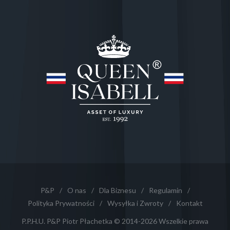
P&P
/
O nas
/
Dla Biznesu
/
Regulamin
/
Polityka Prywatności
/
Wysyłka i Zwroty
/
Kontakt
P.P.H.U. P&P Piotr Płachetka © 2014-2026 Wszelkie prawa