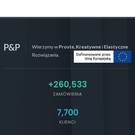
P&P
Wierzymy w
Proste
,
Kreatywne
i
Elastyczne
Rozwiązania.
+
292,107
ZAMÓWIENIA
7,700
KLIENCI