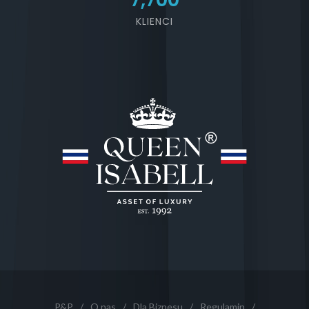
KLIENCI
P&P
/
O nas
/
Dla Biznesu
/
Regulamin
/