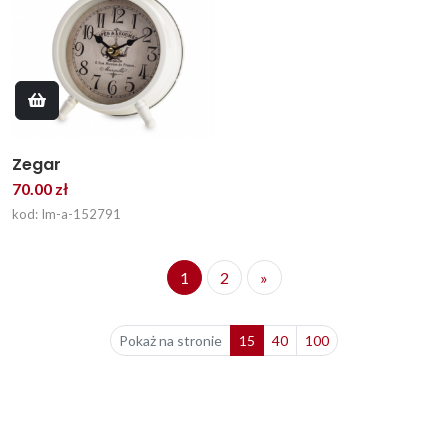
Zegar
70.00 zł
kod: Im-a-152791
1
2
»
Pokaż na stronie
15
40
100