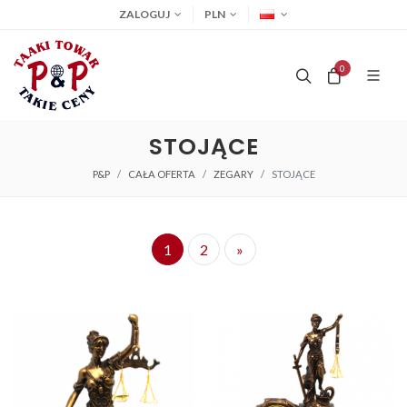
ZALOGUJ
PLN
0
STOJĄCE
P&P
CAŁA OFERTA
ZEGARY
STOJĄCE
1
2
»