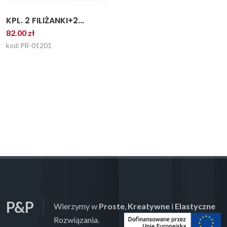
KPL. 2 FILIŻANKI+2...
82.00 zł
kod: PR-01201
P&P
Wierzymy w
Proste
,
Kreatywne
i
Elastyczne
Rozwiązania.