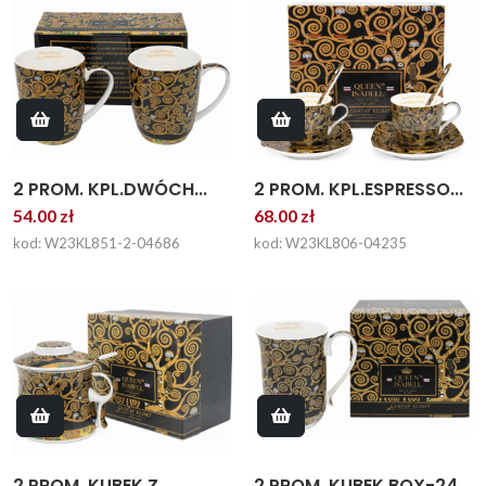
2 PROM. KPL.DWÓCH...
2 PROM. KPL.ESPRESSO...
54.00 zł
68.00 zł
kod: W23KL851-2-04686
kod: W23KL806-04235
2 PROM. KUBEK BOX-24
2 PROM. KUBEK Z...