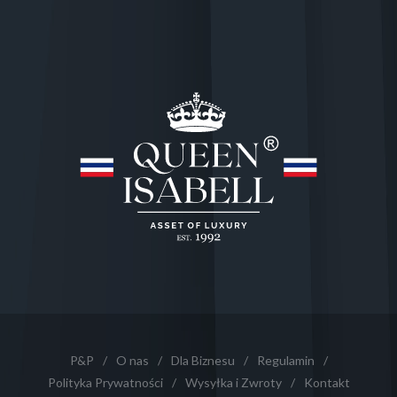
P&P
/
O nas
/
Dla Biznesu
/
Regulamin
/
Polityka Prywatności
/
Wysyłka i Zwroty
/
Kontakt