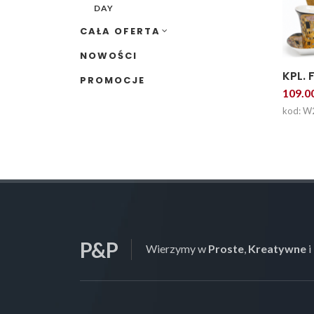
DAY
CAŁA OFERTA
NOWOŚCI
KPL. F
PROMOCJE
109.00
kod: W
P&P
Wierzymy w
Proste
,
Kreatywne
i