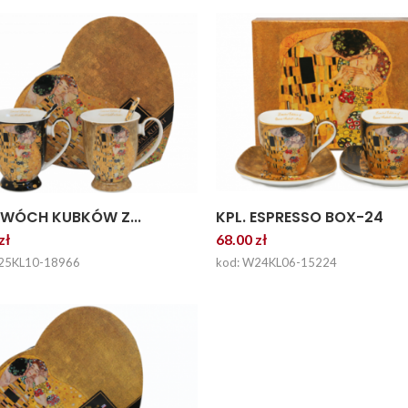
DWÓCH KUBKÓW Z...
KPL. ESPRESSO BOX-24
zł
68.00 zł
25KL10-18966
kod: W24KL06-15224