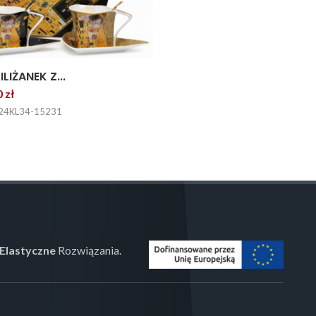
ILIŻANEK Z...
 zł
24KL34-15231
Elastyczne
Rozwiązania.