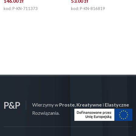
146.00 zł
53.00 zł
kod: P-KN-711373
kod: P-KN-816819
P&P
Wierzymy w
Proste
,
Kreatywne
i
Elastyczne
Rozwiązania.