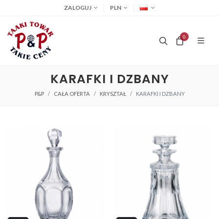
ZALOGUJ
PLN
0
KARAFKI I DZBANY
P&P
CAŁA OFERTA
KRYSZTAŁ
KARAFKI I DZBANY