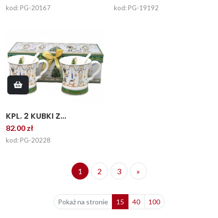
kod: PG-20167
kod: PG-19192
KPL. 2 KUBKI Z...
82.00 zł
kod: PG-20228
1
2
3
»
Pokaż na stronie
15
40
100