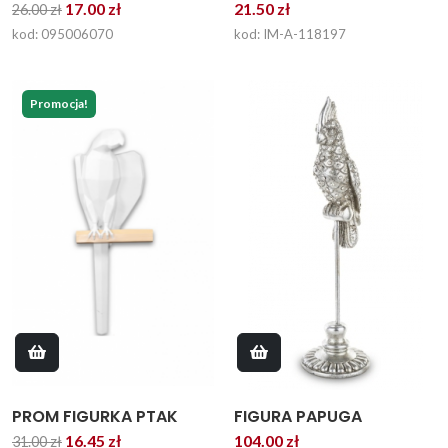
17.00 zł
21.50 zł
26.00 zł
kod: 095006070
kod: IM-A-118197
Promocja!
PROM FIGURKA PTAK
FIGURA PAPUGA
16.45 zł
104.00 zł
31.00 zł