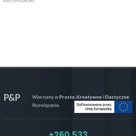
kod: 095006080
P&P
Wierzymy w
Proste
,
Kreatywne
i
Elastyczne
Rozwiązania.
+
300,000