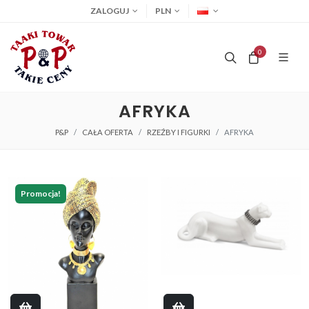
ZALOGUJ
PLN
0
AFRYKA
P&P
CAŁA OFERTA
RZEŹBY I FIGURKI
AFRYKA
Promocja!