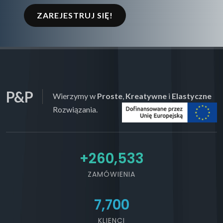
ZAREJESTRUJ SIĘ!
P&P
Wierzymy w
Proste
,
Kreatywne
i
Elastyczne
Rozwiązania.
+
292,107
ZAMÓWIENIA
7,700
KLIENCI