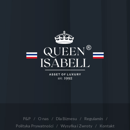
P&P
/
O nas
/
Dla Biznesu
/
Regulamin
/
Polityka Prywatności
/
Wysyłka i Zwroty
/
Kontakt