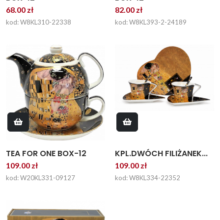
68.00 zł
82.00 zł
kod: W8KL310-22338
kod: W8KL393-2-24189
KPL.DWÓCH FILIŻANEK...
TEA FOR ONE BOX-12
109.00 zł
109.00 zł
kod: W8KL334-22352
kod: W20KL331-09127