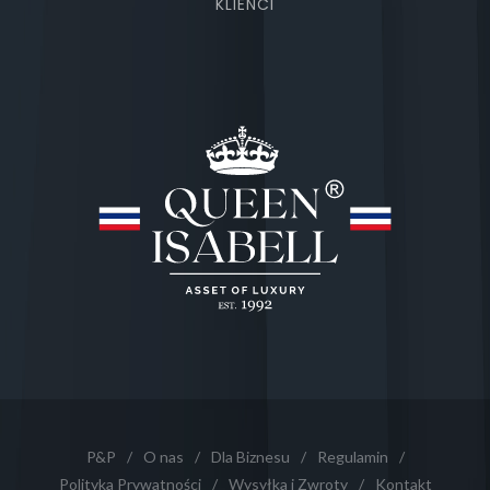
KLIENCI
P&P
/
O nas
/
Dla Biznesu
/
Regulamin
/
Polityka Prywatności
/
Wysyłka i Zwroty
/
Kontakt