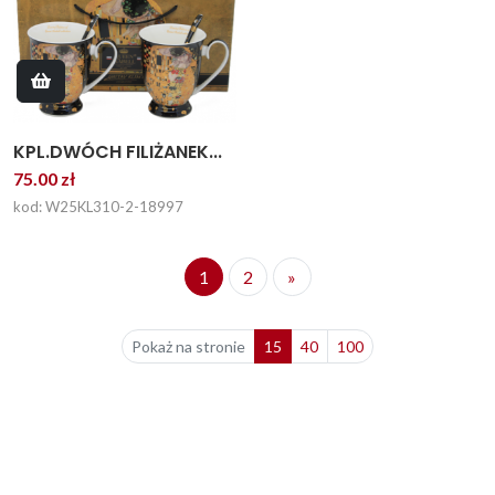
KPL.DWÓCH FILIŻANEK...
75.00 zł
kod: W25KL310-2-18997
1
2
»
Pokaż na stronie
15
40
100