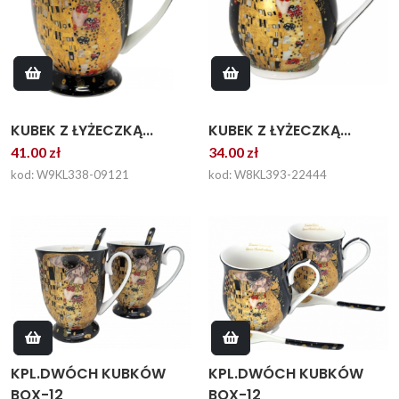
KUBEK Z ŁYŻECZKĄ...
KUBEK Z ŁYŻECZKĄ...
41.00 zł
34.00 zł
kod: W9KL338-09121
kod: W8KL393-22444
KPL.DWÓCH KUBKÓW
KPL.DWÓCH KUBKÓW
BOX-12
BOX-12