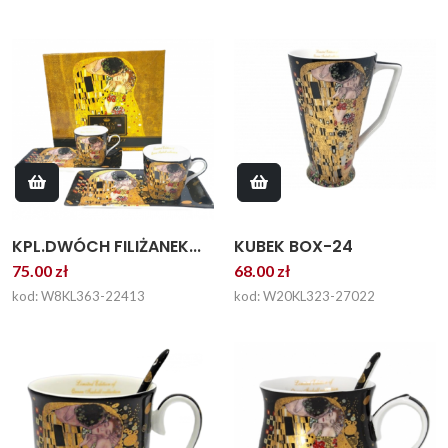
KPL.DWÓCH FILIŻANEK...
KUBEK BOX-24
75.00 zł
68.00 zł
kod: W8KL363-22413
kod: W20KL323-27022