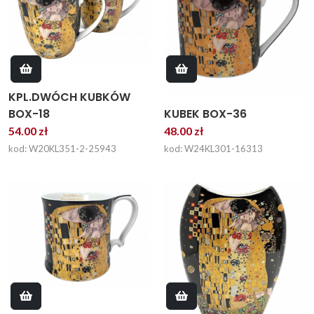
KPL.DWÓCH KUBKÓW
BOX-18
KUBEK BOX-36
54.00 zł
48.00 zł
kod: W20KL351-2-25943
kod: W24KL301-16313