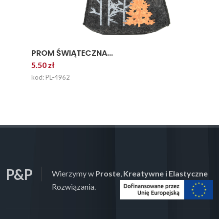
PROM ŚWIĄTECZNA...
5.50 zł
kod: PL-4962
P&P
Wierzymy w
Proste
,
Kreatywne
i
Elastyczne
Rozwiązania.