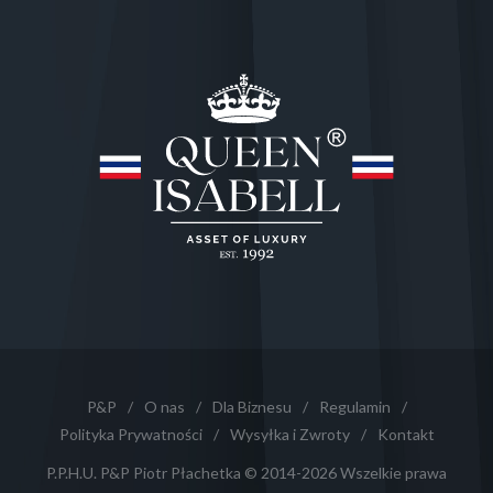
P&P
/
O nas
/
Dla Biznesu
/
Regulamin
/
Polityka Prywatności
/
Wysyłka i Zwroty
/
Kontakt
P.P.H.U. P&P Piotr Płachetka © 2014-2026 Wszelkie prawa